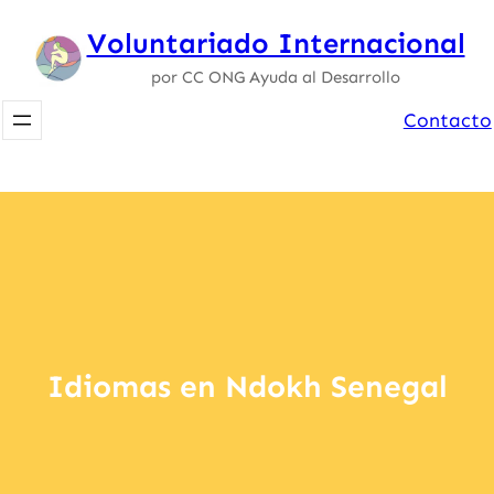
Saltar
Voluntariado Internacional
al
por CC ONG Ayuda al Desarrollo
contenido
Contacto
Idiomas en Ndokh Senegal